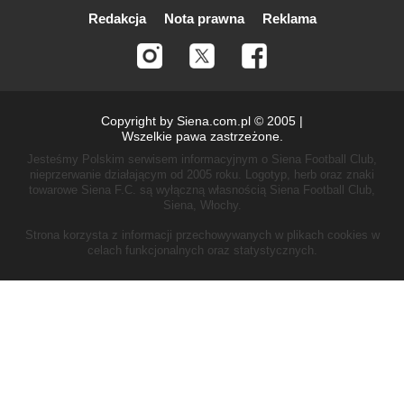
Redakcja
Nota prawna
Reklama
Copyright by Siena.com.pl © 2005 |
Wszelkie pawa zastrzeżone.
Jesteśmy Polskim serwisem informacyjnym o Siena Football Club,
nieprzerwanie działającym od 2005 roku.
Logotyp, herb oraz znaki
towarowe Siena F.C. są wyłączną własnością Siena Football Club,
Siena, Włochy.
Strona korzysta z informacji przechowywanych w plikach cookies w
celach funkcjonalnych oraz statystycznych.