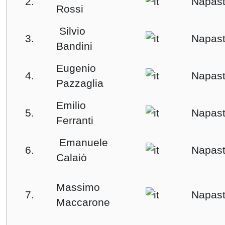
2.
Napast
Rossi
Silvio
3.
Napast
Bandini
Eugenio
4.
Napast
Pazzaglia
Emilio
5.
Napast
Ferranti
Emanuele
6.
Napast
Calaiò
Massimo
7.
Napast
Maccarone