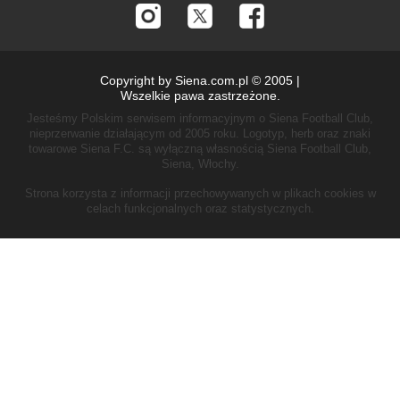
Copyright by Siena.com.pl © 2005 |
Wszelkie pawa zastrzeżone.
Jesteśmy Polskim serwisem informacyjnym o Siena Football Club,
nieprzerwanie działającym od 2005 roku.
Logotyp, herb oraz znaki
towarowe Siena F.C. są wyłączną własnością Siena Football Club,
Siena, Włochy.
Strona korzysta z informacji przechowywanych w plikach cookies w
celach funkcjonalnych oraz statystycznych.