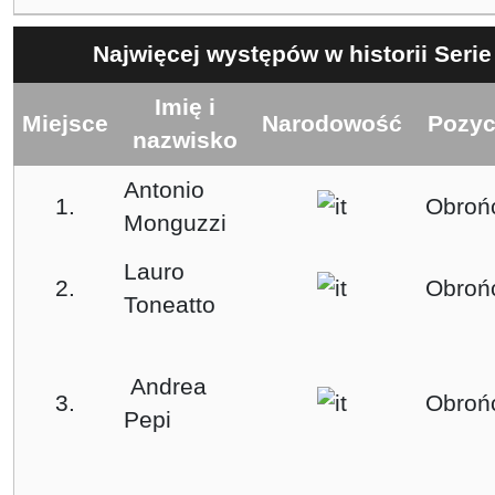
Najwięcej występów w historii Seri
Imię i
Miejsce
Narodowość
Pozyc
nazwisko
Antonio
1.
Obroń
Monguzzi
Lauro
2.
Obroń
Toneatto
Andrea
3.
Obroń
Pepi