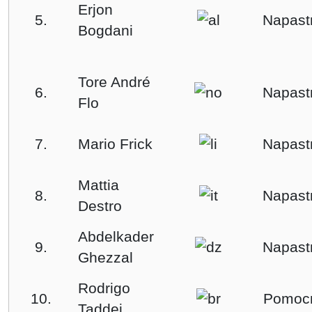
Erjon
5.
Napast
Bogdani
Tore André
6.
Napast
Flo
7.
Mario Frick
Napast
Mattia
8.
Napast
Destro
Abdelkader
9.
Napast
Ghezzal
Rodrigo
10.
Pomoc
Taddei