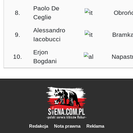
Paolo De
8.
Obroń
Ceglie
Alessandro
9.
Bramka
Iacobucci
Erjon
10.
Napast
Bogdani
Redakcja
Nota prawna
Reklama