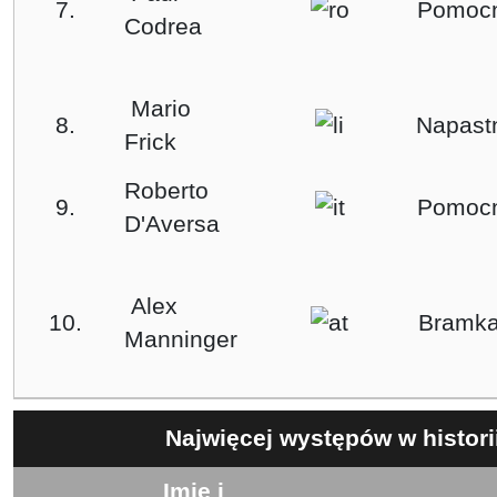
7.
Pomocn
Codrea
Mario
8.
Napast
Frick
Roberto
9.
Pomocn
D'Aversa
Alex
10.
Bramka
Manninger
Najwięcej występów w historii
Imię i