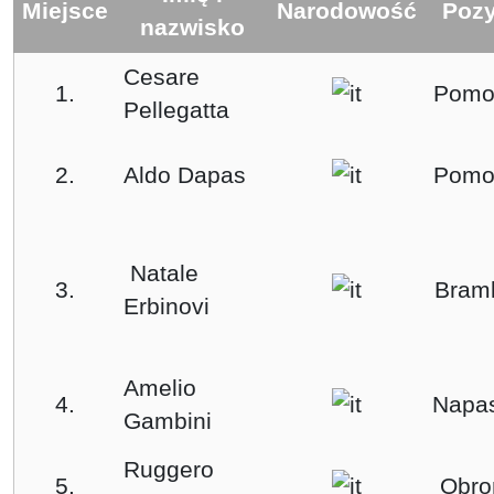
Miejsce
Narodowość
Pozy
nazwisko
Cesare
1.
Pomo
Pellegatta
2.
Aldo Dapas
Pomo
Natale
3.
Bram
Erbinovi
Amelio
4.
Napas
Gambini
Ruggero
5.
Obro