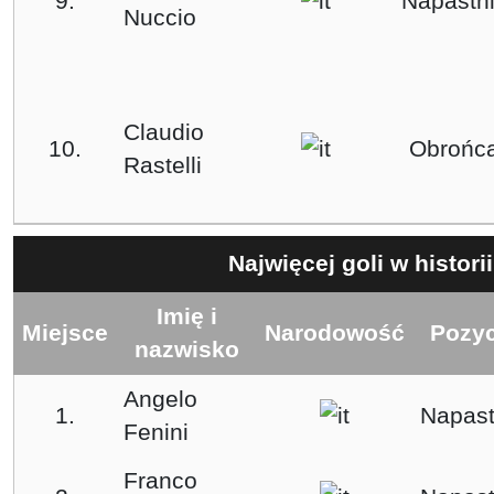
9.
Napastn
Nuccio
Claudio
10.
Obrońc
Rastelli
Najwięcej goli w historii
Imię i
Miejsce
Narodowość
Pozyc
nazwisko
Angelo
1.
Napast
Fenini
Franco