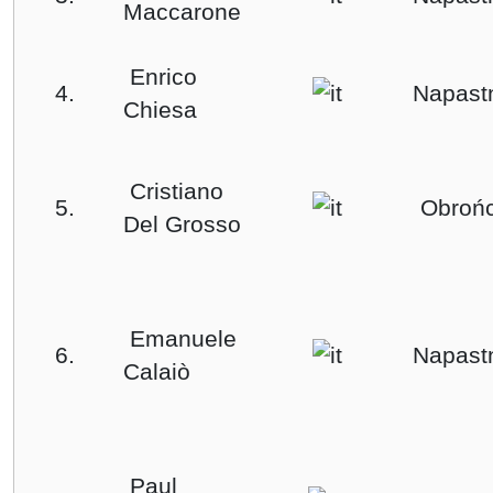
Maccarone
Enrico
4.
Napast
Chiesa
Cristiano
5.
Obroń
Del Grosso
Emanuele
6.
Napast
Calaiò
Paul