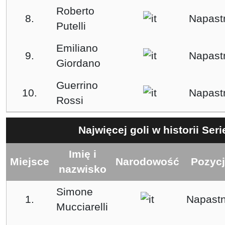
Roberto
8.
Napast
Putelli
Emiliano
9.
Napast
Giordano
Guerrino
10.
Napast
Rossi
Najwięcej goli w historii Ser
Imię i
Miejsce
Narodowość
Pozyc
nazwisko
Simone
1.
Napastn
Mucciarelli