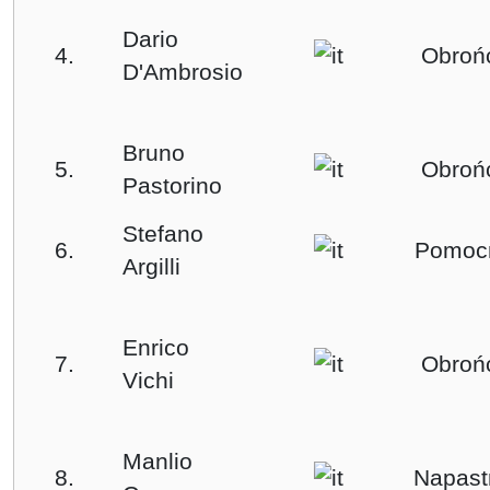
Dario
4.
Obroń
D'Ambrosio
Bruno
5.
Obroń
Pastorino
Stefano
6.
Pomoc
Argilli
Enrico
7.
Obroń
Vichi
Manlio
8.
Napast