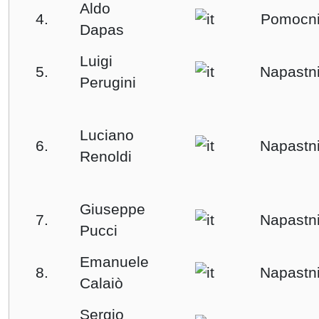
Aldo
4.
Pomocn
Dapas
Luigi
5.
Napastn
Perugini
Luciano
6.
Napastn
Renoldi
Giuseppe
7.
Napastn
Pucci
Emanuele
8.
Napastn
Calaiò
Sergio