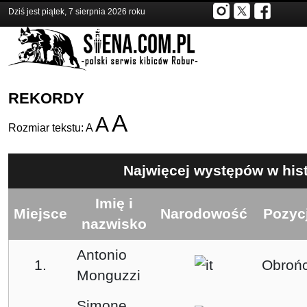
Dziś jest piątek, 7 sierpnia 2026 roku
REKORDY
A
A
Rozmiar tekstu:
A
Najwięcej występów w hist
Imię i
Miejsce
Narodowość
Pozyc
nazwisko
Antonio
1.
Obroń
Monguzzi
Simone