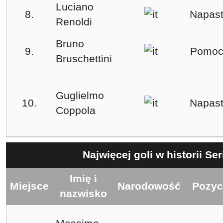
Luciano
8.
Napast
Renoldi
Bruno
9.
Pomoc
Bruschettini
Guglielmo
10.
Napast
Coppola
Najwięcej goli w historii Ser
Imię i
Miejsce
Narodowość
Pozyc
nazwisko