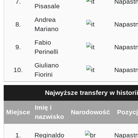
7.
Napastn
Pisasale
Andrea
8.
Napastn
Mariano
Fabio
9.
Napastn
Perinelli
Giuliano
10.
Napastn
Fiorini
Najwyższe transfery w histori
Imię i
Miejsce
Narodowość
Pozyc
nazwisko
1.
Reginaldo
Napastn