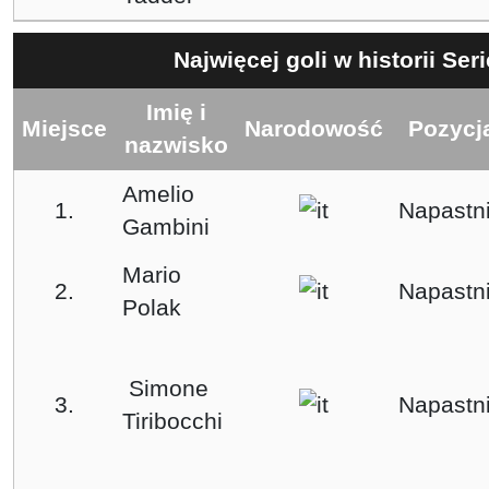
Najwięcej goli w historii Ser
Imię i
Miejsce
Narodowość
Pozycj
nazwisko
Amelio
1.
Napastn
Gambini
Mario
2.
Napastn
Polak
Simone
3.
Napastn
Tiribocchi