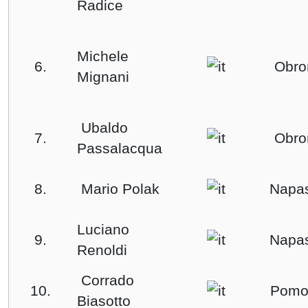
Radice
Michele
6.
Obro
Mignani
Ubaldo
7.
Obro
Passalacqua
8.
Mario Polak
Napas
Luciano
9.
Napas
Renoldi
Corrado
10.
Pomo
Biasotto