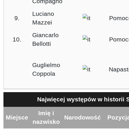
Compagno
Luciano
9.
Pomoc
Mazzei
Giancarlo
10.
Pomoc
Bellotti
Guglielmo
Napast
Coppola
Najwięcej występów w historii 
Imię i
Miejsce
Narodowość
Pozycj
nazwisko