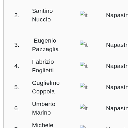
Santino
2.
Napastn
Nuccio
Eugenio
3.
Napastn
Pazzaglia
Fabrizio
4.
Napastn
Foglietti
Guglielmo
5.
Napastn
Coppola
Umberto
6.
Napastn
Marino
Michele