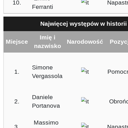
10.
Napast
Ferranti
Najwięcej występów w historii
Imię i
Miejsce
Narodowość
Pozyc
nazwisko
Simone
1.
Pomocn
Vergassola
Daniele
2.
Obroń
Portanova
Massimo
3.
Napast