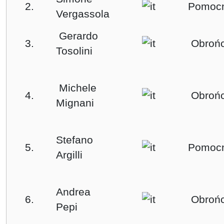
2.
Pomocn
Vergassola
Gerardo
3.
Obroń
Tosolini
Michele
4.
Obroń
Mignani
Stefano
5.
Pomocn
Argilli
Andrea
6.
Obroń
Pepi