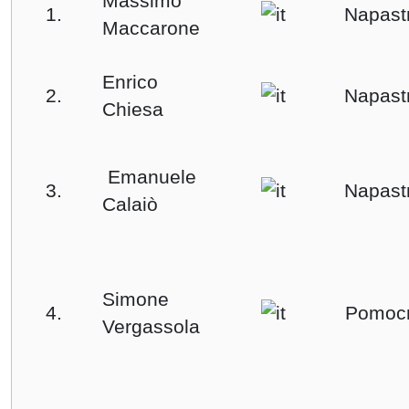
Massimo
1.
Napast
Maccarone
Enrico
2.
Napast
Chiesa
Emanuele
3.
Napast
Calaiò
Simone
4.
Pomoc
Vergassola