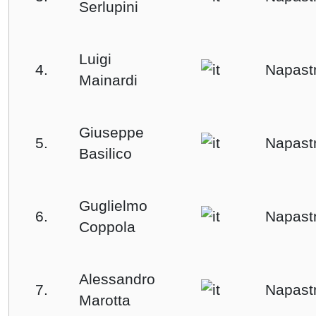
Serlupini
Luigi
4.
Napast
Mainardi
Giuseppe
5.
Napast
Basilico
Guglielmo
6.
Napast
Coppola
Alessandro
7.
Napast
Marotta