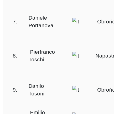
Daniele
7.
Obroń
Portanova
Pierfranco
8.
Napast
Toschi
Danilo
9.
Obroń
Tosoni
Emilio