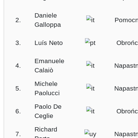
Daniele
2.
Pomocn
Galloppa
3.
Luís Neto
Obroń
Emanuele
4.
Napastn
Calaiò
Michele
5.
Napastn
Paolucci
Paolo De
6.
Obroń
Ceglie
Richard
7.
Napastn