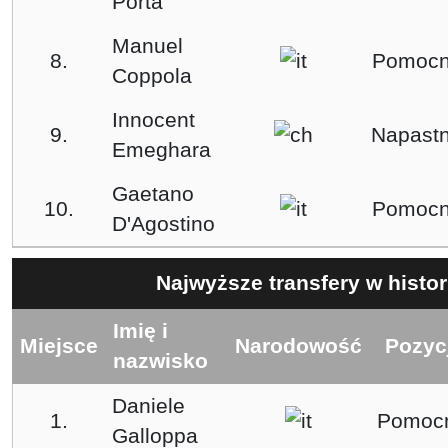
Porta
Manuel
8.
Pomocn
Coppola
Innocent
9.
Napastn
Emeghara
Gaetano
10.
Pomocn
D'Agostino
Najwyższe transfery w histor
Imię i
Miejsce
Narodowość
Pozyc
nazwisko
Daniele
1.
Pomocn
Galloppa