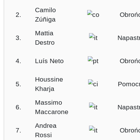
Camilo
2.
Obroń
Zúñiga
Mattia
3.
Napast
Destro
4.
Luís Neto
Obroń
Houssine
5.
Pomocn
Kharja
Massimo
6.
Napast
Maccarone
Andrea
7.
Obroń
Rossi