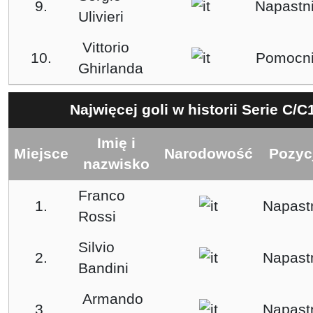
9.
Napastn
Ulivieri
Vittorio
10.
Pomocn
Ghirlanda
Najwięcej goli w historii Serie C/
Imię i
Miejsce
Narodowość
Pozyc
nazwisko
Franco
1.
Napast
Rossi
Silvio
2.
Napast
Bandini
Armando
3.
Napast