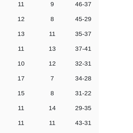
11
9
46-37
12
8
45-29
13
11
35-37
11
13
37-41
10
12
32-31
17
7
34-28
15
8
31-22
11
14
29-35
11
11
43-31