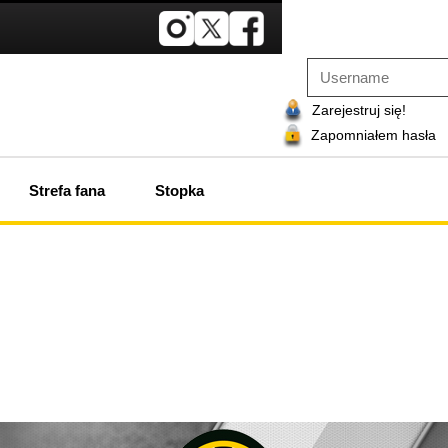
Zarejestruj się!
Zapomniałem hasła
Strefa fana
Stopka