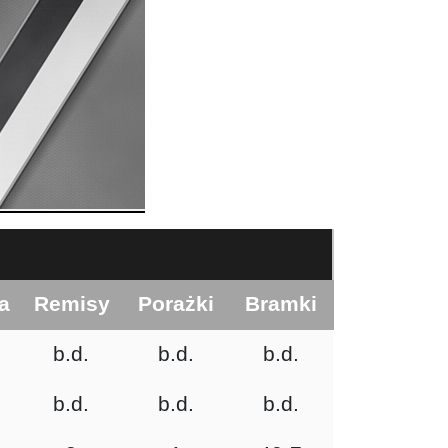
a
Remisy
Porażki
Bramki
b.d.
b.d.
b.d.
b.d.
b.d.
b.d.