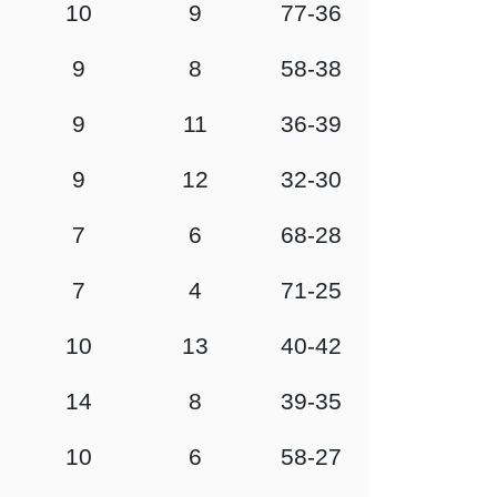
10
9
77-36
9
8
58-38
9
11
36-39
9
12
32-30
7
6
68-28
7
4
71-25
10
13
40-42
14
8
39-35
10
6
58-27