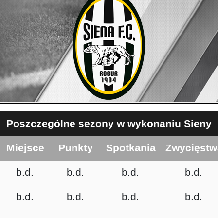
Poszczególne sezony w wykonaniu Sieny
Miejsce
Punkty
Spotkania
Zwycięstw
b.d.
b.d.
b.d.
b.d.
b.d.
b.d.
b.d.
b.d.