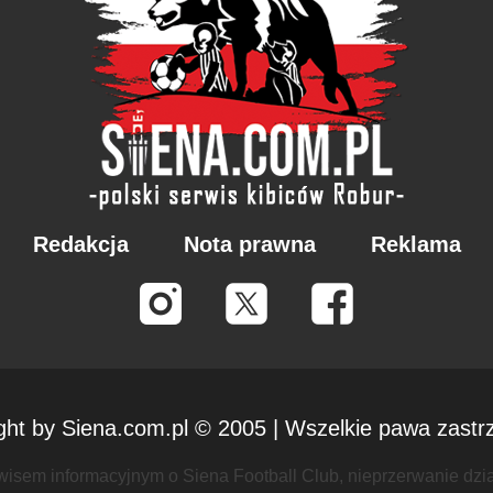
Redakcja
Nota prawna
Reklama
ght by Siena.com.pl © 2005 | Wszelkie pawa zastr
isem informacyjnym o Siena Football Club, nieprzerwanie dzi