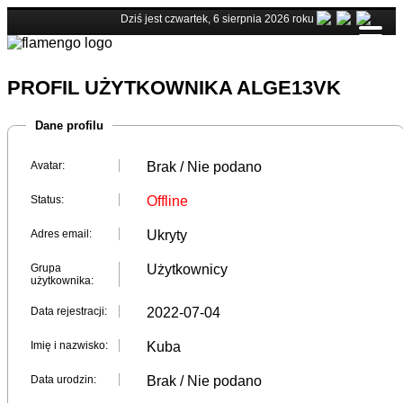
Dziś jest czwartek, 6 sierpnia 2026 roku
PROFIL UŻYTKOWNIKA ALGE13VK
Dane profilu
Avatar:
Brak / Nie podano
Status:
Offline
Adres email:
Ukryty
Grupa
Użytkownicy
użytkownika:
Data rejestracji:
2022-07-04
Imię i nazwisko:
Kuba
Data urodzin:
Brak / Nie podano