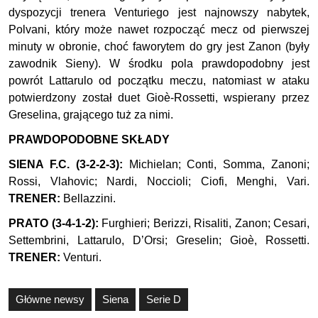
dyspozycji trenera Venturiego jest najnowszy nabytek,
Polvani, który może nawet rozpocząć mecz od pierwszej
minuty w obronie, choć faworytem do gry jest Zanon (były
zawodnik Sieny). W środku pola prawdopodobny jest
powrót Lattarulo od początku meczu, natomiast w ataku
potwierdzony został duet Gioè-Rossetti, wspierany przez
Greselina, grającego tuż za nimi.
PRAWDOPODOBNE SKŁADY
SIENA F.C. (3-2-2-3):
Michielan; Conti, Somma, Zanoni;
Rossi, Vlahovic; Nardi, Noccioli; Ciofi, Menghi, Vari.
TRENER:
Bellazzini.
PRATO (3-4-1-2):
Furghieri; Berizzi, Risaliti, Zanon; Cesari,
Settembrini, Lattarulo, D’Orsi; Greselin; Gioè, Rossetti.
TRENER:
Venturi.
Główne newsy
Siena
Serie D