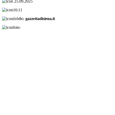
25.09.2025
16:11
źródło:
gazzettadisiena.it
foto: