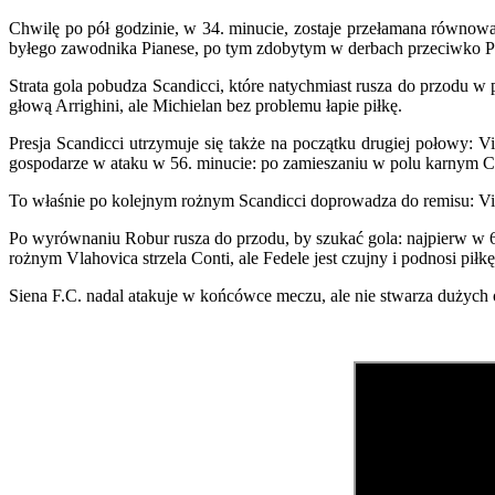
Chwilę po pół godzinie, w 34. minucie, zostaje przełamana równowaga:
byłego zawodnika Pianese, po tym zdobytym w derbach przeciwko P
Strata gola pobudza Scandicci, które natychmiast rusza do przodu w p
głową Arrighini, ale Michielan bez problemu łapie piłkę.
Presja Scandicci utrzymuje się także na początku drugiej połowy: Vi
gospodarze w ataku w 56. minucie: po zamieszaniu w polu karnym Chi
To właśnie po kolejnym rożnym Scandicci doprowadza do remisu: Vili
Po wyrównaniu Robur rusza do przodu, by szukać gola: najpierw w 69.
rożnym Vlahovica strzela Conti, ale Fedele jest czujny i podnosi piłk
Siena F.C. nadal atakuje w końcówce meczu, ale nie stwarza dużych o