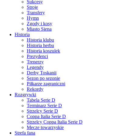
Sukcesy
Stroje
Transfery
Hymn
Zgody i kosy
Miasto Siena
Historia
Historia klubu
Historia herbu
Historia koszulek
Prezydenci
Trenerzy
Legendy
Derby Toskanii
Sezon po sezonie
Piłkarze zagraniczni
Rekordy
Rozgrywki
Tabela Serie D
Terminarz Serie D
Strzelcy Serie D
Coppa Italia Serie D
Strzelcy Coppa Italia Serie D
Mecze towarzyskie
Strefa fana