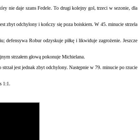
ry nie daje szans Fedele. To drugi kolejny gol, trzeci w sezonie, dla
jest zbyt odchylony i kończy się poza boiskiem. W 45. minucie strzela
niu; defensywa Robur odzyskuje piłkę i likwiduje zagrożenie. Jeszcze
zyjnym strzałem głową pokonuje Michielana.
strzał jest jednak zbyt odchylony. Następnie w 79. minucie po rzucie
s 1:1.