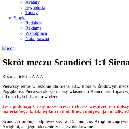
Avatary
Sygnaturki
Tapety
Stopka
Redakcja
Reklama
Współpraca
Nota prawna
Skrót meczu Scandicci 1:1 Siena
Rozmiar tekstu:
A
A
A
Pierwszy remis w sezonie dla Siena F.C., która w środowym meczu 
Poggibonsi. Pierwsza okazja należy właśnie do Bianconeri: Lipari w
od razu było blisko prowadzenia.
Jeśli podobają Ci się nasze treści i chcesz wesprzeć ich d
materiałów, a każda wpłata to dodatkowa motywacja i możliwość
Scandicci próbuje odpowiedzieć w 15. minucie: Arrighini zagrywa 
Arrighini, ale jego uderzenie zostaje zablokowane.