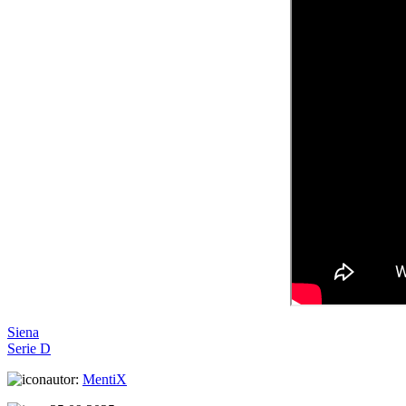
Siena
Serie D
autor:
MentiX