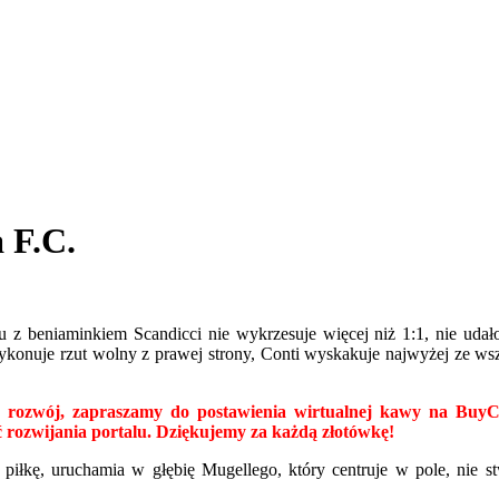
 F.C.
z beniaminkiem Scandicci nie wykrzesuje więcej niż 1:1, nie udało 
ykonuje rzut wolny z prawej strony, Conti wyskakuje najwyżej ze wszys
alszy rozwój, zapraszamy do postawienia wirtualnej kawy na Bu
 rozwijania portalu. Dziękujemy za każdą złotówkę!
piłkę, uruchamia w głębię Mugellego, który centruje w pole, nie st