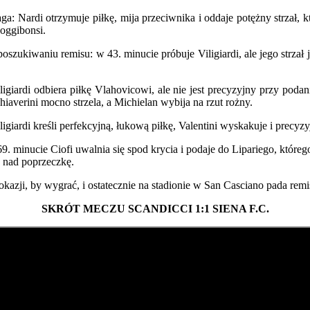
 Nardi otrzymuje piłkę, mija przeciwnika i oddaje potężny strzał, któ
oggibonsi.
oszukiwaniu remisu: w 43. minucie próbuje Viligiardi, ale jego strzał 
ligiardi odbiera piłkę Vlahovicowi, ale nie jest precyzyjny przy poda
averini mocno strzela, a Michielan wybija na rzut rożny.
giardi kreśli perfekcyjną, łukową piłkę, Valentini wyskakuje i precy
 minucie Ciofi uwalnia się spod krycia i podaje do Lipariego, którego 
ę nad poprzeczkę.
kazji, by wygrać, i ostatecznie na stadionie w San Casciano pada remi
SKRÓT MECZU SCANDICCI 1:1 SIENA F.C.