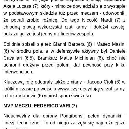
Axela Lucasa (7), który - mimo że dowiedział się o występie
w podstawowym składzie tuż przed meczem - udowodnił,
że potrafi zrobić różnicę. Do tego Niccolò Nardi (7) z
chłodną głową wykorzystał rzut karny i dołożył asystę,
pokazując, że jest jednym z liderów zespołu.
Solidnie spisali się też Gianni Barbera (6) i Matteo Masini
(6) w środku pola, a w defensywie aktywny był Daniele
Cavallari (6,5). Bramkarz Mattia Michielan (6), choć nie
uchronił drużyny przed golem, dał pewność przy kilku
interwencjach.
Kluczową rolę odegrały także zmiany - Jacopo Ciofi (6) w
krótkim czasie po wejściu wywalczył decydujący rzut karny,
a Luka Vlahovic (6) wniósł sporo świeżości.
MVP MECZU: FEDERICO VARI
(7)
Nieuchwytny dla obrony Poggibonsi, pełen dynamiki i
finezji technicznej. To od niego zaczęły się najgroźniejsze