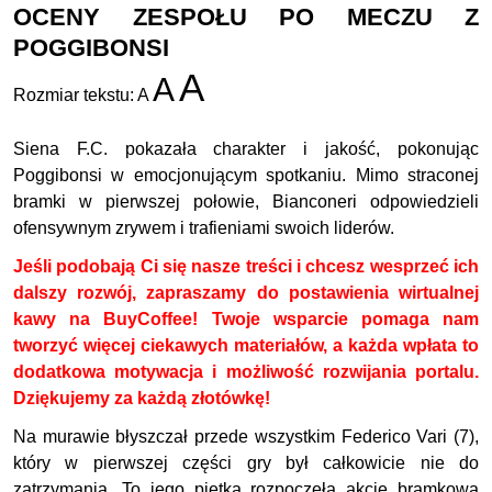
OCENY ZESPOŁU PO MECZU Z
POGGIBONSI
A
A
Rozmiar tekstu:
A
Siena F.C. pokazała charakter i jakość, pokonując
Poggibonsi w emocjonującym spotkaniu. Mimo straconej
bramki w pierwszej połowie, Bianconeri odpowiedzieli
ofensywnym zrywem i trafieniami swoich liderów.
Jeśli podobają Ci się nasze treści i chcesz wesprzeć ich
dalszy rozwój, zapraszamy do postawienia wirtualnej
kawy na BuyCoffee! Twoje wsparcie pomaga nam
tworzyć więcej ciekawych materiałów, a każda wpłata to
dodatkowa motywacja i możliwość rozwijania portalu.
Dziękujemy za każdą złotówkę!
Na murawie błyszczał przede wszystkim Federico Vari (7),
który w pierwszej części gry był całkowicie nie do
zatrzymania. To jego piętka rozpoczęła akcję bramkową