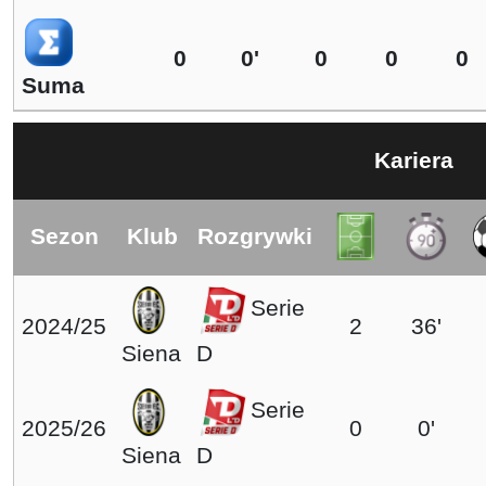
0
0'
0
0
0
Suma
Kariera
Sezon
Klub
Rozgrywki
Serie
2024/25
2
36'
Siena
D
Serie
2025/26
0
0'
Siena
D