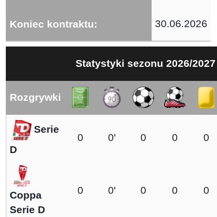
30.06.2026
Koniec kontraktu:
Statystyki sezonu 2026/2027
Rozgrywki
Serie
0
0'
0
0
0
D
0
0'
0
0
0
Coppa
Serie D