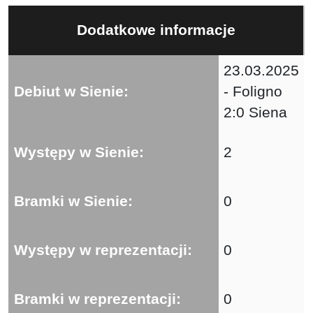
Dodatkowe informacje
23.03.2025
Debiut w Sienie:
- Foligno
2:0 Siena
Występy w Sienie:
2
Bramki w Sienie:
0
Występy w reprezentacji:
0
Bramki w reprezentacji:
0