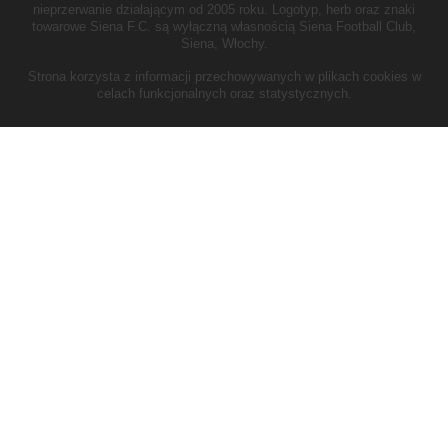
nieprzerwanie działającym od 2005 roku.
Logotyp, herb oraz znaki
towarowe Siena F.C. są wyłączną własnością Siena Football Club,
Siena, Włochy.
Strona korzysta z informacji przechowywanych w plikach cookies w
celach funkcjonalnych oraz statystycznych.