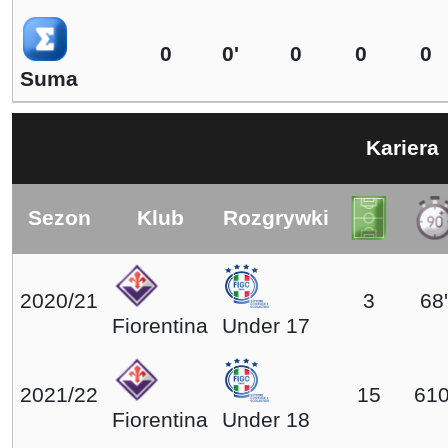
0
0'
0
0
0
Suma
Kariera
Sezon
Klub
Rozgrywki
2020/21
3
68'
Fiorentina
Under 17
2021/22
15
610
Fiorentina
Under 18