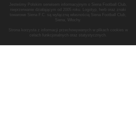
Jesteśmy Polskim serwisem informacyjnym o Siena Football Club,
nieprzerwanie działającym od 2005 roku.
Logotyp, herb oraz znaki
towarowe Siena F.C. są wyłączną własnością Siena Football Club,
Siena, Włochy.
Strona korzysta z informacji przechowywanych w plikach cookies w
celach funkcjonalnych oraz statystycznych.