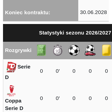
30.06.2028
Koniec kontraktu:
Statystyki sezonu 2026/2027
Rozgrywki
Serie
0
0'
0
0
0
D
0
0'
0
0
0
Coppa
Serie D