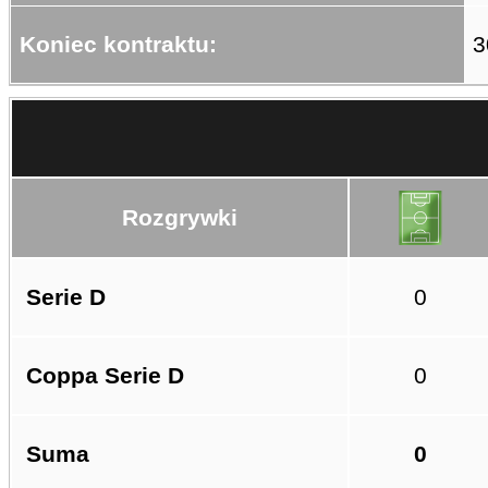
Koniec kontraktu:
3
Rozgrywki
Serie D
0
Coppa Serie D
0
Suma
0