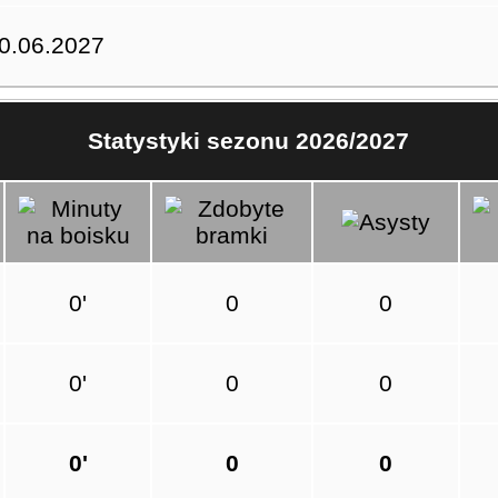
0.06.2027
Statystyki sezonu 2026/2027
0'
0
0
0'
0
0
0
'
0
0