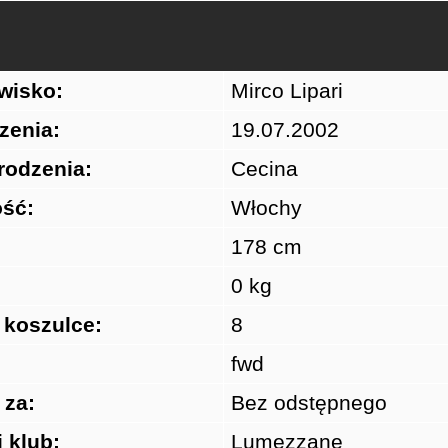
zwisko:
Mirco Lipari
zenia:
19.07.2002
rodzenia:
Cecina
ść:
Włochy
178 cm
0 kg
 koszulce:
8
fwd
 za:
Bez odstępnego
 klub:
Lumezzane