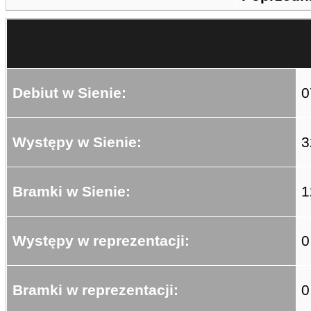
Debiut w Sienie:
0
Występy w Sienie:
3
Bramki w Sienie:
1
Występy w reprezentacji:
0
Bramki w reprezentacji:
0