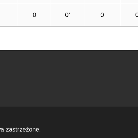
0
0'
0
wa zastrzeżone.