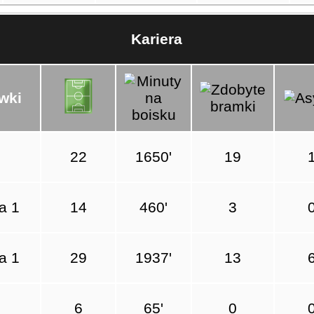
Kariera
wki
22
1650'
19
a 1
14
460'
3
a 1
29
1937'
13
6
65'
0