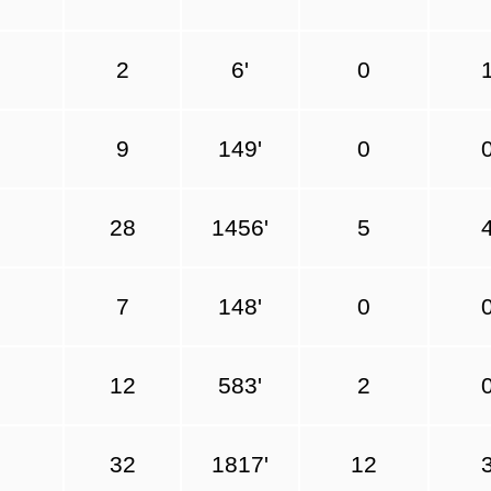
2
6'
0
9
149'
0
28
1456'
5
7
148'
0
12
583'
2
32
1817'
12