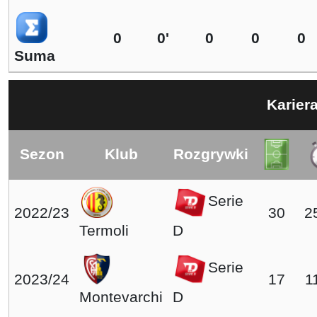
0
0'
0
0
0
Suma
Karier
Sezon
Klub
Rozgrywki
Serie
2022/23
30
2
Termoli
D
Serie
2023/24
17
1
Montevarchi
D