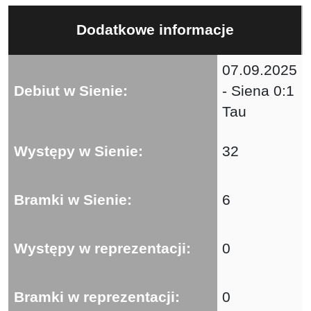
Dodatkowe informacje
07.09.2025
Debiut w Sienie:
- Siena 0:1
Tau
Występy w Sienie:
32
Bramki w Sienie:
6
Występy w reprezentacji:
0
Bramki w reprezentacji:
0