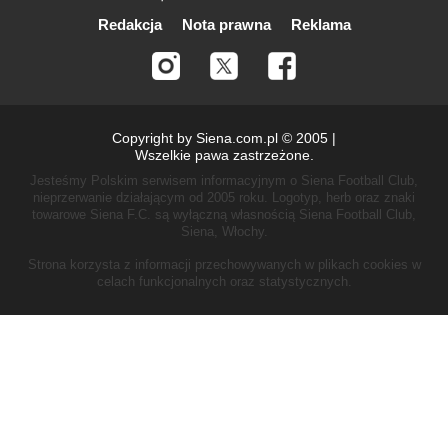
Redakcja
Nota prawna
Reklama
Copyright by Siena.com.pl © 2005 |
Wszelkie pawa zastrzeżone.
Jesteśmy Polskim serwisem informacyjnym o Siena Football Club,
nieprzerwanie działającym od 2005 roku.
Logotyp, herb oraz znaki
towarowe Siena F.C. są wyłączną własnością Siena Football Club,
Siena, Włochy.
Strona korzysta z informacji przechowywanych w plikach cookies w
celach funkcjonalnych oraz statystycznych.