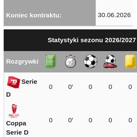
30.06.2026
Koniec kontraktu:
Statystyki sezonu 2026/2027
Rozgrywki
Serie
0
0'
0
0
0
D
0
0'
0
0
0
Coppa
Serie D