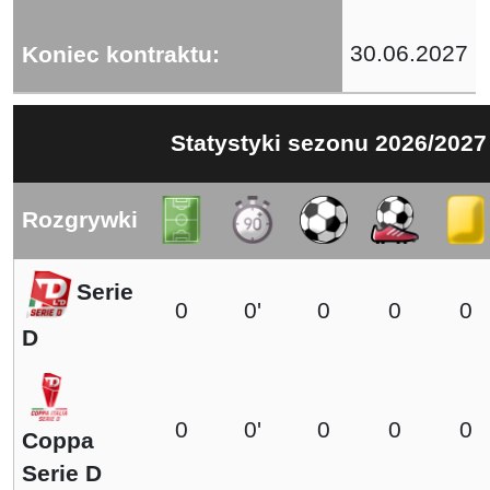
30.06.2027
Koniec kontraktu:
Statystyki sezonu 2026/2027
Rozgrywki
Serie
0
0'
0
0
0
D
0
0'
0
0
0
Coppa
Serie D