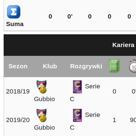
0
0
'
0
0
0
Suma
Kariera
Sezon
Klub
Rozgrywki
Serie
2018/19
0
0
Gubbio
C
Serie
2019/20
1
90
Gubbio
C