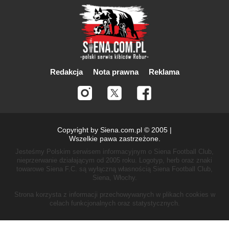
Redakcja
Nota prawna
Reklama
Copyright by Siena.com.pl © 2005 |
Wszelkie pawa zastrzeżone.
Jesteśmy Polskim serwisem informacyjnym o Siena Football Club,
nieprzerwanie działającym od 2005 roku.
Logotyp, herb oraz znaki
towarowe Siena F.C. są wyłączną własnością Siena Football Club,
Siena, Włochy.
Strona korzysta z informacji przechowywanych w plikach cookies w
celach funkcjonalnych oraz statystycznych.