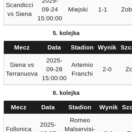
2025-
Scandicci
09-24
Miejski
1-1
Zob
vs
Siena
15:00:00
5. kolejka
Mecz
Data
Stadion
Wynik
Szc
2025-
Siena
vs
Artemio
09-28
2-0
Z
Terranuova
Franchi
15:00:00
6. kolejka
Mecz
Data
Stadion
Wynik
Sz
Romeo
2025-
Follonica
Malservisi-