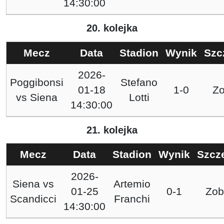
14:30:00
20. kolejka
Mecz
Data
Stadion
Wynik
Szc
2026-
Poggibonsi
Stefano
01-18
1-0
Z
vs
Siena
Lotti
14:30:00
21. kolejka
Mecz
Data
Stadion
Wynik
Szcz
2026-
Siena
vs
Artemio
01-25
0-1
Zob
Scandicci
Franchi
14:30:00