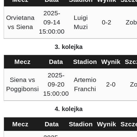
2025-
Orvietana
Luigi
09-14
0-2
Zob
vs
Siena
Muzi
15:00:00
3. kolejka
Mecz
Data
Stadion
Wynik
Szc
2025-
Siena
vs
Artemio
09-20
2-0
Z
Poggibonsi
Franchi
15:00:00
4. kolejka
Mecz
Data
Stadion
Wynik
Szcz