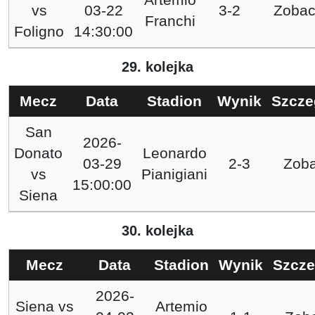
vs
03-22
3-2
Zobac
Franchi
Foligno
14:30:00
29. kolejka
Mecz
Data
Stadion
Wynik
Szcze
San
2026-
Donato
Leonardo
03-29
2-3
Zob
vs
Pianigiani
15:00:00
Siena
30. kolejka
Mecz
Data
Stadion
Wynik
Szcze
2026-
Siena
vs
Artemio