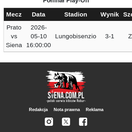
Półfinał Play-Off
Mecz
Data
Stadion
Wynik
Sz
Prato
2026-
vs
05-10
Lungobisenzio
3-1
Z
Siena
16:00:00
Redakcja
Nota prawna
Reklama