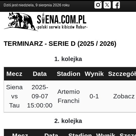
Dziś jest niedziela, 9 sierpnia 2026 roku
TERMINARZ - SERIE D (2025 / 2026)
1. kolejka
Mecz
Data
Stadion
Wynik
Szczegó
Siena
2025-
Artemio
vs
09-07
0-1
Zobacz
Franchi
Tau
15:00:00
2. kolejka
Mecz
Data
Stadion
Wynik
Szcz