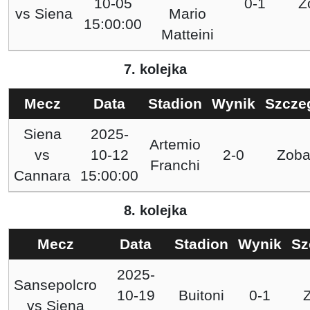
10-05
0-1
Z
vs
Siena
Mario
15:00:00
Matteini
7. kolejka
Mecz
Data
Stadion
Wynik
Szcze
Siena
2025-
Artemio
vs
10-12
2-0
Zoba
Franchi
Cannara
15:00:00
8. kolejka
Mecz
Data
Stadion
Wynik
Sz
2025-
Sansepolcro
10-19
Buitoni
0-1
vs
Siena