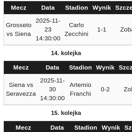
Mecz
Data
Stadion
Wynik
Szcz
2025-11-
Grosseto
Carlo
23
1-1
Zob
vs
Siena
Zecchini
14:30:00
14. kolejka
Mecz
Data
Stadion
Wynik
Szc
2025-11-
Siena
vs
Artemio
30
0-2
Zo
Seravezza
Franchi
14:30:00
15. kolejka
Mecz
Data
Stadion
Wynik
Sz