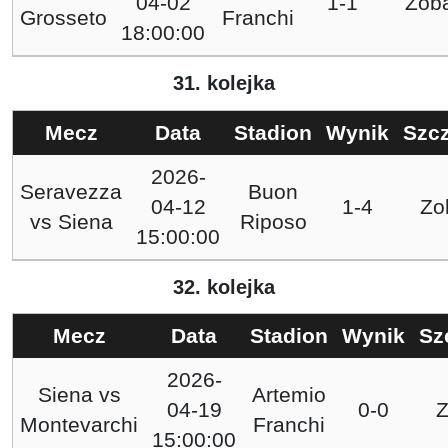
04-02
1-1
Zob
Grosseto
Franchi
18:00:00
31. kolejka
Mecz
Data
Stadion
Wynik
Szc
2026-
Seravezza
Buon
04-12
1-4
Zo
vs
Siena
Riposo
15:00:00
32. kolejka
Mecz
Data
Stadion
Wynik
Sz
2026-
Siena
vs
Artemio
04-19
0-0
Z
Montevarchi
Franchi
15:00:00