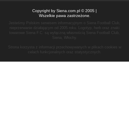
Copyright by Siena.com.pl © 2005 |
Wszelkie pawa zastrzeżone.
Jesteśmy Polskim serwisem informacyjnym o Siena Football Club,
nieprzerwanie działającym od 2005 roku.
Logotyp, herb oraz znaki
towarowe Siena F.C. są wyłączną własnością Siena Football Club,
Siena, Włochy.
Strona korzysta z informacji przechowywanych w plikach cookies w
celach funkcjonalnych oraz statystycznych.