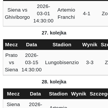
2026-
Siena
vs
Artemio
03-01
4-1
Zo
Ghiviborgo
Franchi
14:30:00
27. kolejka
Mecz
Data
Stadion
Wynik
Sz
Prato
2026-
vs
03-15
Lungobisenzio
3-3
Z
Siena
14:30:00
28. kolejka
Mecz
Data
Stadion
Wynik
Szczeg
Siena
2026-
Artemio