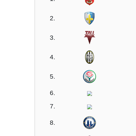
2.
3.
4.
5.
6.
7.
8.