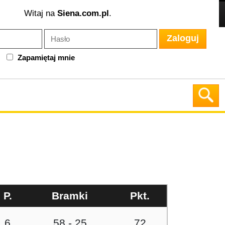
Witaj na
Siena.com.pl
.
Zaloguj
Zapamiętaj mnie
P.
Bramki
Pkt.
6
58 - 25
72