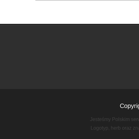
Copyri
Jesteśmy Polskim serw
Logotyp, herb oraz zn