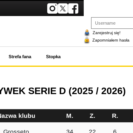
Zarejestruj się!
Zapomniałem hasła
Strefa fana
Stopka
EK SERIE D (2025 / 2026)
Nazwa klubu
M.
Z.
R.
Grosseto
34
22
6