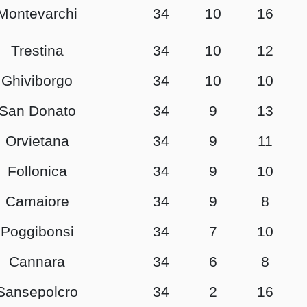
Montevarchi
34
10
16
Trestina
34
10
12
Ghiviborgo
34
10
10
San Donato
34
9
13
Orvietana
34
9
11
Follonica
34
9
10
Camaiore
34
9
8
Poggibonsi
34
7
10
Cannara
34
6
8
Sansepolcro
34
2
16