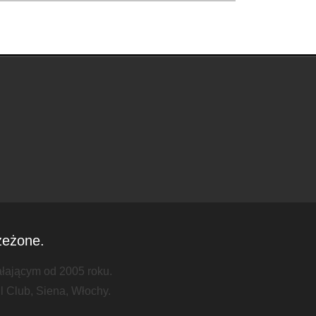
zeżone.
ałającym od 2005 roku.
l Club, Siena, Włochy.