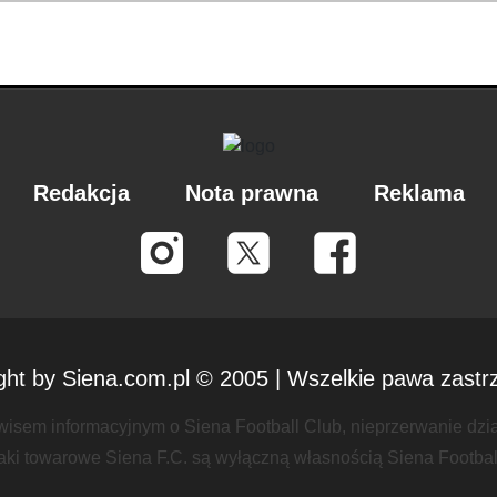
Redakcja
Nota prawna
Reklama
ght by Siena.com.pl © 2005 | Wszelkie pawa zastr
isem informacyjnym o Siena Football Club, nieprzerwanie dzi
aki towarowe Siena F.C. są wyłączną własnością Siena Footbal