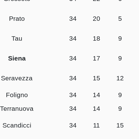
Prato
34
20
5
Tau
34
18
9
Siena
34
17
9
Seravezza
34
15
12
Foligno
34
14
9
Terranuova
34
14
9
Scandicci
34
11
15