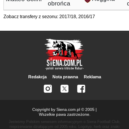
obrońca
Zobacz transfery z sezonu:
2017/18
,
2016/17
Redakcja
Nota prawna
Reklama
Copyright by Siena.com.pl © 2005 |
Wszelkie pawa zastrzeżone.
Jesteśmy Polskim serwisem informacyjnym o Siena Football Club,
nieprzerwanie działającym od 2005 roku.
Logotyp, herb oraz znaki