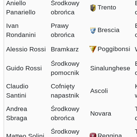
Aniello
Środkowy
Trento
Panariello
obrońca
Ivan
Prawy
Brescia
Rondanini
obrońca
Poggibonsi
Alessio Rossi
Bramkarz
Środkowy
Guido Rossi
Sinalunghese
pomocnik
Claudio
Cofnięty
Ascoli
Santini
napastnik
Andrea
Środkowy
Novara
Sbraga
obrońca
Środkowy
Reggina
Matteo Solini