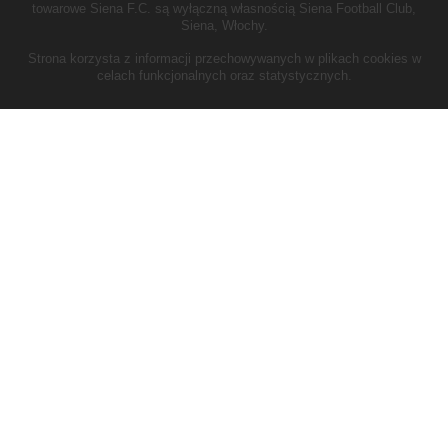
towarowe Siena F.C. są wyłączną własnością Siena Football Club,
Siena, Włochy.
Strona korzysta z informacji przechowywanych w plikach cookies w
celach funkcjonalnych oraz statystycznych.