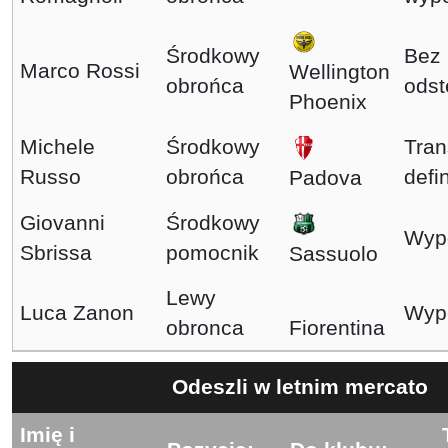
Środkowy
Bez
Marco Rossi
Wellington
obrońca
ods
Phoenix
Michele
Środkowy
Tran
Russo
obrońca
defi
Padova
Giovanni
Środkowy
Wyp
Sbrissa
pomocnik
Sassuolo
Lewy
Luca Zanon
Wyp
obronca
Fiorentina
Odeszli w letnim mercato
Imię i