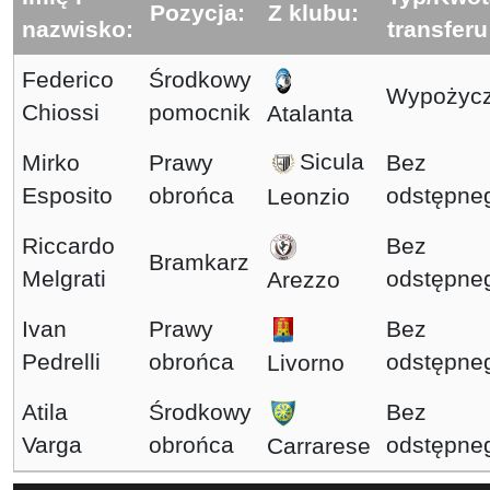
Pozycja:
Z klubu:
nazwisko:
transferu
Federico
Środkowy
Wypożycz
Chiossi
pomocnik
Atalanta
Sicula
Mirko
Prawy
Bez
Esposito
obrońca
odstępne
Leonzio
Riccardo
Bez
Bramkarz
Melgrati
odstępne
Arezzo
Ivan
Prawy
Bez
Pedrelli
obrońca
odstępne
Livorno
Atila
Środkowy
Bez
Varga
obrońca
odstępne
Carrarese