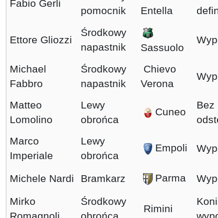
Fabio Gerli
pomocnik
Entella
defi
Środkowy
Ettore Gliozzi
Wyp
napastnik
Sassuolo
Michael
Środkowy
Chievo
Wyp
Fabbro
napastnik
Verona
Matteo
Lewy
Bez
Cuneo
Lomolino
obrońca
ods
Marco
Lewy
Empoli
Wyp
Imperiale
obrońca
Parma
Michele Nardi
Bramkarz
Wyp
Mirko
Środkowy
Koni
Rimini
Romagnoli
obrońca
wyp