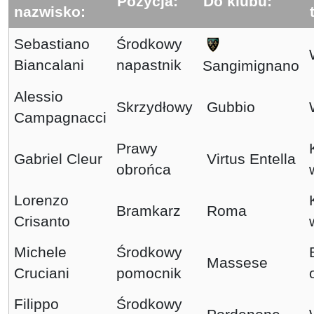
Pozycja:
Do klubu:
nazwisko:
Sebastiano
Środkowy
Biancalani
napastnik
Sangimignano
Alessio
Skrzydłowy
Gubbio
Campagnacci
Prawy
Gabriel Cleur
Virtus Entella
obrońca
Lorenzo
Bramkarz
Roma
Crisanto
Michele
Środkowy
Massese
Cruciani
pomocnik
Filippo
Środkowy