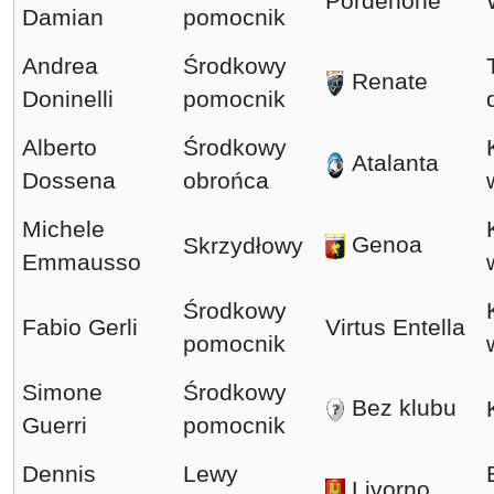
Pordenone
Damian
pomocnik
Andrea
Środkowy
Renate
Doninelli
pomocnik
Alberto
Środkowy
Atalanta
Dossena
obrońca
Michele
Genoa
Skrzydłowy
Emmausso
Środkowy
Fabio Gerli
Virtus Entella
pomocnik
Simone
Środkowy
Bez klubu
Guerri
pomocnik
Dennis
Lewy
Livorno