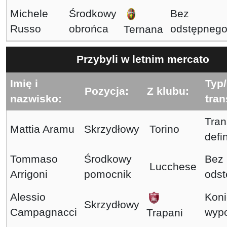
Michele
Środkowy
Bez
Russo
obrońca
odstępneg
Ternana
Przybyli w letnim mercato
Imię i
Typ
Pozycja:
Z klubu:
nazwisko:
tran
Tran
Mattia Aramu
Skrzydłowy
Torino
defi
Tommaso
Środkowy
Bez
Lucchese
Arrigoni
pomocnik
ods
Alessio
Koni
Skrzydłowy
Campagnacci
wyp
Trapani