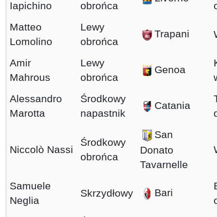
Iapichino
obrońca
Matteo
Lewy
Trapani
Lomolino
obrońca
Amir
Lewy
Genoa
Mahrous
obrońca
Alessandro
Środkowy
Catania
Marotta
napastnik
San
Środkowy
Niccolò Nassi
Donato
obrońca
Tavarnelle
Samuele
Bari
Skrzydłowy
Neglia