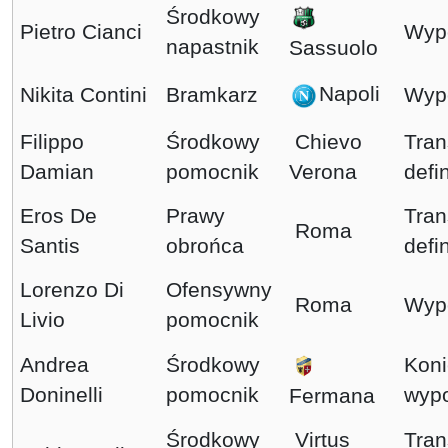
Środkowy
Pietro Cianci
Wyp
napastnik
Sassuolo
Napoli
Nikita Contini
Bramkarz
Wyp
Filippo
Środkowy
Chievo
Tran
Damian
pomocnik
Verona
defi
Eros De
Prawy
Tran
Roma
Santis
obrońca
defi
Lorenzo Di
Ofensywny
Roma
Wyp
Livio
pomocnik
Andrea
Środkowy
Koni
Doninelli
pomocnik
wyp
Fermana
Środkowy
Virtus
Tran