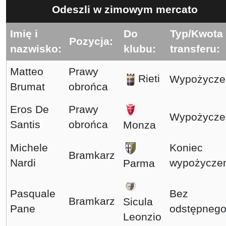
Odeszli w zimowym mercato
Imię i
Do
Typ/Kwota
Pozycja:
nazwisko:
klubu:
transferu:
Matteo
Prawy
Rieti
Wypożycze
Brumat
obrońca
Eros De
Prawy
Wypożycze
Santis
obrońca
Monza
Michele
Koniec
Bramkarz
Nardi
wypożycze
Parma
Pasquale
Bez
Bramkarz
Sicula
Pane
odstępneg
Leonzio